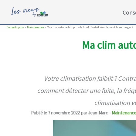
Aller
Conse
au
contenu
Conseils pros
>
Maintenance
>
Ma clim auto ne fait plus de froid : faut-il simplement la recharger ?
Ma clim auto
Votre climatisation faiblit ? Contr
comment détecter une fuite, la fréq
climatisation v
Publié le
7 novembre 2022
par
Jean-Marc
-
Maintenanc