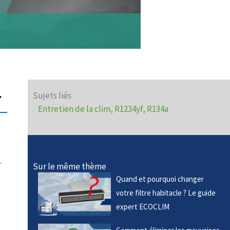
Sujets liés
Entretien de la clim
,
R1234yf
,
R134a
r
Sur le même thème
Quand et pourquoi changer
votre filtre habitacle ? Le guide
expert ECOCLIM