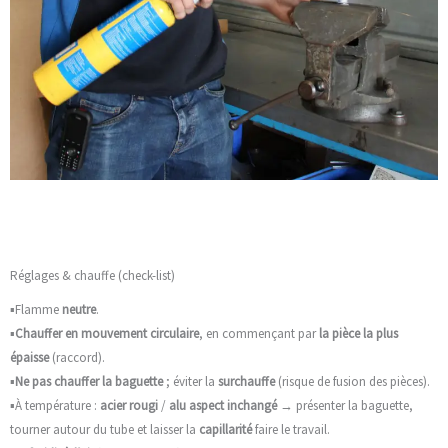
Réglages & chauffe (check-list)
▪️Flamme
neutre
.
▪️
Chauffer en mouvement circulaire
, en commençant par
la pièce la plus
épaisse
(raccord).
▪️
Ne pas chauffer la baguette
; éviter la
surchauffe
(risque de fusion des pièces).
▪️À température :
acier rougi
/
alu aspect inchangé
→ présenter la baguette,
tourner autour du tube et laisser la
capillarité
faire le travail.