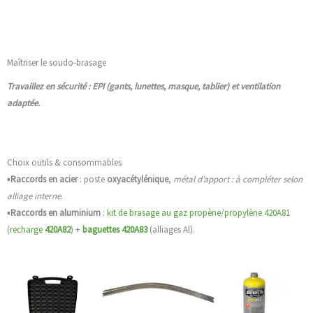
Maîtriser le soudo-brasage
Travaillez en sécurité : EPI (gants, lunettes, masque, tablier) et ventilation
adaptée.
Choix outils & consommables
▪️
Raccords en acier
: poste
oxyacétylénique
,
métal d’apport : à compléter selon
alliage interne
.
▪️
Raccords en aluminium
:
kit de brasage au gaz propène/propylène 420A81
(
recharge
420A82
) +
baguettes 420A83
(alliages Al).