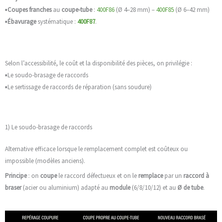
▪️
Coupes franches
au
coupe-tube
:
400F86
(Ø 4–28 mm) –
400F85
(Ø 6–42 mm)
▪️
Ébavurage
systématique :
400F87
.
Selon l’accessibilité, le coût et la disponibilité des pièces, on privilégie :
▪️Le soudo-brasage de raccords
▪️Le sertissage de raccords de réparation (sans soudure)
1) Le soudo-brasage de raccords
Alternative efficace lorsque le remplacement complet est coûteux ou
impossible (modèles anciens).
Principe
: on
coupe
le raccord défectueux et on le
remplace
par un
raccord à
braser
(acier ou aluminium) adapté au
module
(6/8/10/12) et au
Ø de tube
.