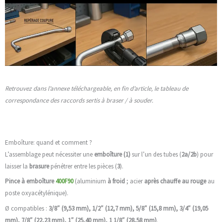
Retrouvez dans l’annexe téléchargeable, en fin d’article, le tableau de
correspondance des raccords sertis à braser / à souder.
Emboîture: quand et comment ?
L’assemblage peut nécessiter une
emboîture (1)
sur l’un des tubes (
2a/2b
) pour
laisser la
brasure
pénétrer entre les pièces (
3
).
Pince à emboîture
400F90
(aluminium
à froid
; acier
après chauffe au rouge
au
poste oxyacétylénique).
Ø compatibles :
3/8″ (9,53 mm), 1/2″ (12,7 mm), 5/8″ (15,8 mm), 3/4″ (19,05
mm), 7/8″ (22,23 mm), 1″ (25,40 mm), 1 1/8″ (28,58 mm)
.