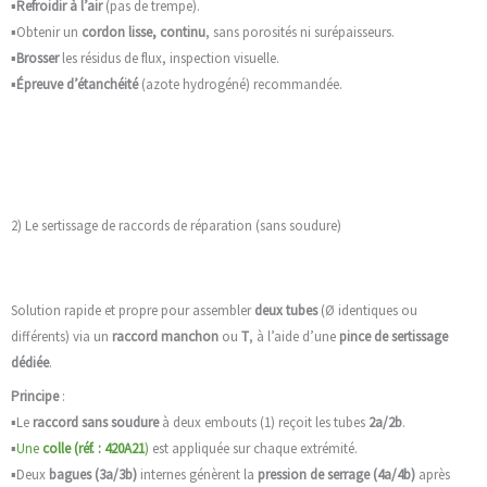
▪️
Refroidir à l’air
(pas de trempe).
▪️Obtenir un
cordon lisse, continu
, sans porosités ni surépaisseurs.
▪️
Brosser
les résidus de flux, inspection visuelle.
▪️
Épreuve d’étanchéité
(azote hydrogéné) recommandée.
2) Le sertissage de raccords de réparation (sans soudure)
Solution rapide et propre pour assembler
deux tubes
(Ø identiques ou
différents) via un
raccord manchon
ou
T
, à l’aide d’une
pince de sertissage
dédiée
.
Principe
:
▪️Le
raccord sans soudure
à deux embouts (1) reçoit les tubes
2a/2b
.
▪️
Une
colle (réf. : 420A21
)
est appliquée sur chaque extrémité.
▪️Deux
bagues
(3a/3b)
internes génèrent la
pression de serrage
(4a/4b)
après