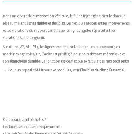
Dans un circuit de
climatisation véhicule
, le fluide frigorigène circule dans un
réseau mêlant
lignes rigides
et
flexibles
. Les flexibles absorbent les mouvements
et les vibrations du moteur, tandis que les lignes rigides répercutent les
vibrations sur la longueur.
Sur route (VP, VU, PL), les lignes sont majoritairement
en aluminium
; en
machines agricoles/TP, l’
acier
est privilégié pour sa
résistance mécanique
et
son
étanchéité durable
. La jonction rigide/flexible se fait via des
raccords sertis
.
→ Pour un rappel côté tuyaux et modules, voir
Flexibles de clim : l’essentiel
.
Où apparaissent les fuites ?
Les fuites se localisent fréquemment :
▪️
Aux extrémités des lignes rigides (A)
, côté raccord,