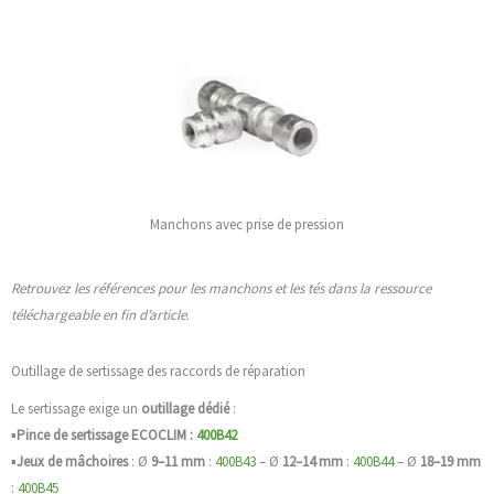
Manchons avec prise de pression
Retrouvez les références pour les manchons et les tés dans la ressource
téléchargeable en fin d’article
.
Outillage de sertissage des raccords de réparation
Le sertissage exige un
outillage dédié
:
▪️
Pince de sertissage ECOCLIM :
400B42
▪️
Jeux de mâchoires
: Ø
9–11 mm
:
400B43
– Ø
12–14 mm
:
400B44
– Ø
18–19 mm
:
400B45