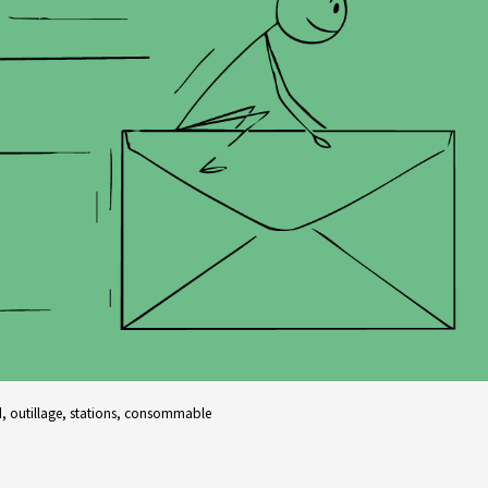
d
,
outillage
,
stations
,
consommable