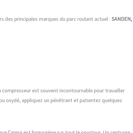
 des principales marques du parc roulant actuel :
SANDEN,
 compresseur est souvent incontournable pour travailler
u oxydé, appliquez un pénétrant et patientez quelques
nt que l’appui est homogène sur tout le pourtour. Un centrage