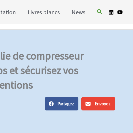
tation
Livres blancs
News
ulie de compresseur
s et sécurisez vos
ventions
Partagez
Envoyez